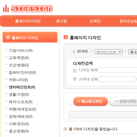
홈페이지디자인
호스팅
도메인
온라인상
홈페이지 디자인
홈페이지 디자인
기업/서비스(0)
HOME
>
>
교육/학문(0)
건강/병원(0)
디자인 제목
컴퓨터/인터넷(0)
가격대 선택
커뮤니티(0)
엔터테인먼트(0)
생활/가정(0)
레저/스포츠(0)
여행/세계정보(0)
경제/재테크(0)
사회/정치(0)
총
0
개의 디자인을 찾았습니다.
종교/문화(0)