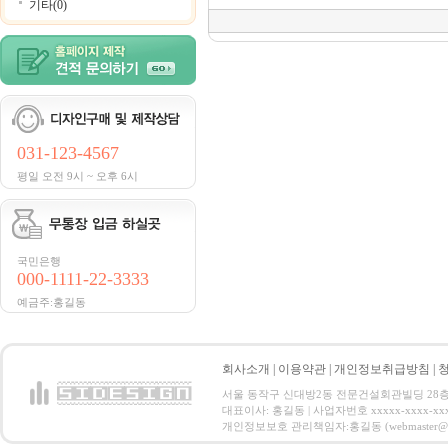
기타(0)
031-123-4567
평일 오전 9시 ~ 오후 6시
국민은행
000-1111-22-3333
예금주:홍길동
회사소개
|
이용약관
|
개인정보취급방침
|
서울 동작구 신대방2동 전문건설회관빌딩 28층 전화 : 
대표이사: 홍길동 | 사업자번호 xxxxx-xxxx-xx
개인정보보호 관리책임자:홍길동 (webmaster@email.co