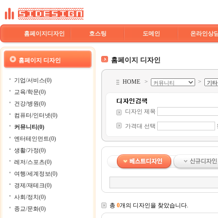
홈페이지디자인
호스팅
도메인
온라인상
홈페이지 디자인
홈페이지 디자인
기업/서비스(0)
HOME
>
>
교육/학문(0)
건강/병원(0)
디자인 제목
컴퓨터/인터넷(0)
가격대 선택
커뮤니티(0)
엔터테인먼트(0)
생활/가정(0)
레저/스포츠(0)
여행/세계정보(0)
경제/재테크(0)
사회/정치(0)
총
0
개의 디자인을 찾았습니다.
종교/문화(0)