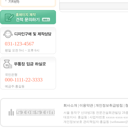
기타(0)
031-123-4567
평일 오전 9시 ~ 오후 6시
국민은행
000-1111-22-3333
예금주:홍길동
회사소개
|
이용약관
|
개인정보취급방침
|
서울 동작구 신대방2동 전문건설회관빌딩 28층 전화 : 
대표이사: 홍길동 | 사업자번호 xxxxx-xxxx-xx
개인정보보호 관리책임자:홍길동 (webmaster@email.co