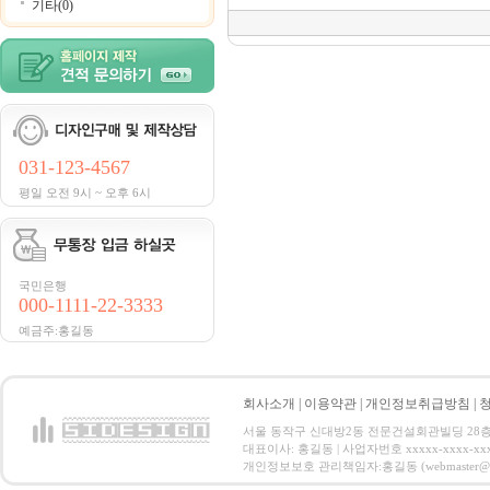
기타(0)
031-123-4567
평일 오전 9시 ~ 오후 6시
국민은행
000-1111-22-3333
예금주:홍길동
회사소개
|
이용약관
|
개인정보취급방침
|
서울 동작구 신대방2동 전문건설회관빌딩 28층 전화 : 
대표이사: 홍길동 | 사업자번호 xxxxx-xxxx-xx
개인정보보호 관리책임자:홍길동 (webmaster@email.co