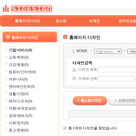
홈페이지디자인
호스팅
도메인
온라인상
홈페이지 디자인
홈페이지 디자인
기업/서비스(0)
HOME
>
>
교육/학문(0)
건강/병원(0)
디자인 제목
컴퓨터/인터넷(0)
가격대 선택
커뮤니티(0)
엔터테인먼트(0)
생활/가정(0)
레저/스포츠(0)
여행/세계정보(0)
경제/재테크(0)
사회/정치(0)
총
0
개의 디자인을 찾았습니다.
종교/문화(0)