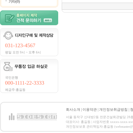
기타(0)
031-123-4567
평일 오전 9시 ~ 오후 6시
국민은행
000-1111-22-3333
예금주:홍길동
회사소개
|
이용약관
|
개인정보취급방침
|
서울 동작구 신대방2동 전문건설회관빌딩 28층 전화 : 
대표이사: 홍길동 | 사업자번호 xxxxx-xxxx-xx
개인정보보호 관리책임자:홍길동 (webmaster@email.co