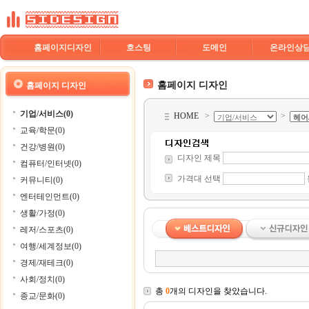
홈페이지디자인
호스팅
도메인
온라인상
홈페이지 디자인
홈페이지 디자인
기업/서비스(0)
HOME
>
>
교육/학문(0)
건강/병원(0)
디자인 제목
컴퓨터/인터넷(0)
가격대 선택
커뮤니티(0)
엔터테인먼트(0)
생활/가정(0)
레저/스포츠(0)
여행/세계정보(0)
경제/재테크(0)
사회/정치(0)
총
0
개의 디자인을 찾았습니다.
종교/문화(0)