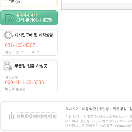
기타(0)
031-123-4567
평일 오전 9시 ~ 오후 6시
국민은행
000-1111-22-3333
예금주:홍길동
회사소개
|
이용약관
|
개인정보취급방침
|
서울 동작구 신대방2동 전문건설회관빌딩 28층 전화 : 
대표이사: 홍길동 | 사업자번호 xxxxx-xxxx-xx
개인정보보호 관리책임자:홍길동 (webmaster@email.co