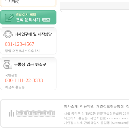
기타(0)
031-123-4567
평일 오전 9시 ~ 오후 6시
국민은행
000-1111-22-3333
예금주:홍길동
회사소개
|
이용약관
|
개인정보취급방침
|
서울 동작구 신대방2동 전문건설회관빌딩 28층 전화 : 
대표이사: 홍길동 | 사업자번호 xxxxx-xxxx-xx
개인정보보호 관리책임자:홍길동 (webmaster@email.co