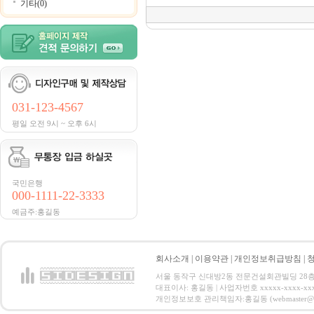
기타(0)
031-123-4567
평일 오전 9시 ~ 오후 6시
국민은행
000-1111-22-3333
예금주:홍길동
회사소개
|
이용약관
|
개인정보취급방침
|
서울 동작구 신대방2동 전문건설회관빌딩 28층 전화 : 
대표이사: 홍길동 | 사업자번호 xxxxx-xxxx-xx
개인정보보호 관리책임자:홍길동 (webmaster@email.co