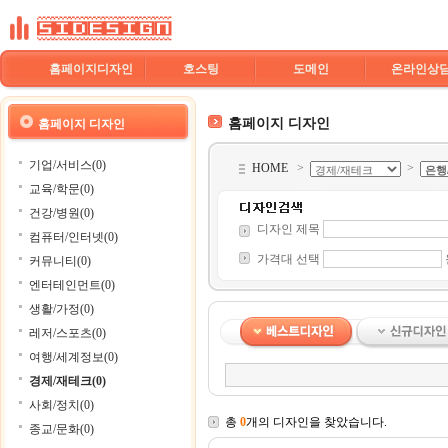
홈페이지디자인
호스팅
도메인
온라인상
홈페이지 디자인
홈페이지 디자인
기업/서비스(0)
HOME
>
>
교육/학문(0)
건강/병원(0)
디자인 제목
컴퓨터/인터넷(0)
가격대 선택
커뮤니티(0)
엔터테인먼트(0)
생활/가정(0)
레저/스포츠(0)
여행/세계정보(0)
경제/재테크(0)
사회/정치(0)
총
0
개의 디자인을 찾았습니다.
종교/문화(0)