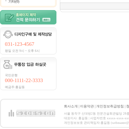
기타(0)
031-123-4567
평일 오전 9시 ~ 오후 6시
국민은행
000-1111-22-3333
예금주:홍길동
회사소개
|
이용약관
|
개인정보취급방침
|
서울 동작구 신대방2동 전문건설회관빌딩 28층 전화 : 
대표이사: 홍길동 | 사업자번호 xxxxx-xxxx-xx
개인정보보호 관리책임자:홍길동 (webmaster@email.co