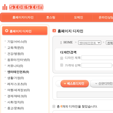
홈페이지디자인
호스팅
도메인
온라인상
홈페이지 디자인
홈페이지 디자인
기업/서비스(0)
HOME
>
>
교육/학문(0)
건강/병원(0)
디자인 제목
컴퓨터/인터넷(0)
가격대 선택
커뮤니티(0)
엔터테인먼트(0)
생활/가정(0)
레저/스포츠(0)
여행/세계정보(0)
경제/재테크(0)
사회/정치(0)
총
0
개의 디자인을 찾았습니다.
종교/문화(0)