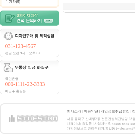
기타(0)
031-123-4567
평일 오전 9시 ~ 오후 6시
국민은행
000-1111-22-3333
예금주:홍길동
회사소개
|
이용약관
|
개인정보취급방침
|
서울 동작구 신대방2동 전문건설회관빌딩 28층 전화 : 
대표이사: 홍길동 | 사업자번호 xxxxx-xxxx-xx
개인정보보호 관리책임자:홍길동 (webmaster@email.co