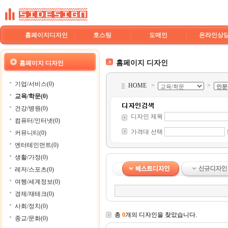
홈페이지디자인
호스팅
도메인
온라인상
홈페이지 디자인
홈페이지 디자인
기업/서비스(0)
HOME
>
>
교육/학문(0)
건강/병원(0)
디자인 제목
컴퓨터/인터넷(0)
가격대 선택
커뮤니티(0)
엔터테인먼트(0)
생활/가정(0)
레저/스포츠(0)
여행/세계정보(0)
경제/재테크(0)
사회/정치(0)
총
0
개의 디자인을 찾았습니다.
종교/문화(0)