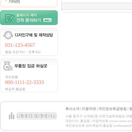
기타(0)
031-123-4567
평일 오전 9시 ~ 오후 6시
국민은행
000-1111-22-3333
예금주:홍길동
회사소개
|
이용약관
|
개인정보취급방침
|
서울 동작구 신대방2동 전문건설회관빌딩 28층 전화 : 
대표이사: 홍길동 | 사업자번호 xxxxx-xxxx-xx
개인정보보호 관리책임자:홍길동 (webmaster@email.co