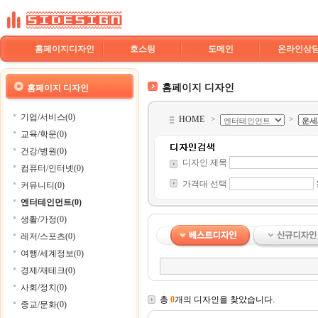
홈페이지디자인
호스팅
도메인
온라인상
홈페이지 디자인
홈페이지 디자인
기업/서비스(0)
HOME
>
>
교육/학문(0)
건강/병원(0)
디자인 제목
컴퓨터/인터넷(0)
가격대 선택
커뮤니티(0)
엔터테인먼트(0)
생활/가정(0)
레저/스포츠(0)
여행/세계정보(0)
경제/재테크(0)
사회/정치(0)
총
0
개의 디자인을 찾았습니다.
종교/문화(0)