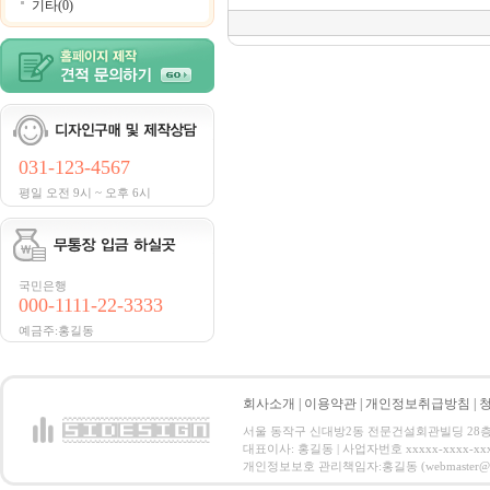
기타(0)
031-123-4567
평일 오전 9시 ~ 오후 6시
국민은행
000-1111-22-3333
예금주:홍길동
회사소개
|
이용약관
|
개인정보취급방침
|
서울 동작구 신대방2동 전문건설회관빌딩 28층 전화 : 
대표이사: 홍길동 | 사업자번호 xxxxx-xxxx-xx
개인정보보호 관리책임자:홍길동 (webmaster@email.co